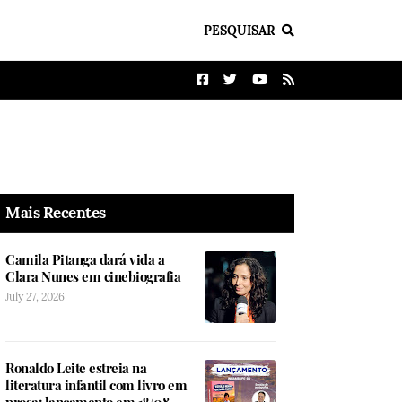
PESQUISAR
Mais Recentes
Camila Pitanga dará vida a
Clara Nunes em cinebiografia
July 27, 2026
Ronaldo Leite estreia na
literatura infantil com livro em