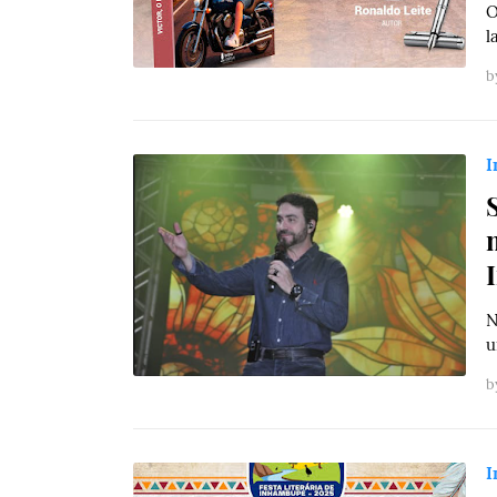
O
l
b
I
N
u
b
I