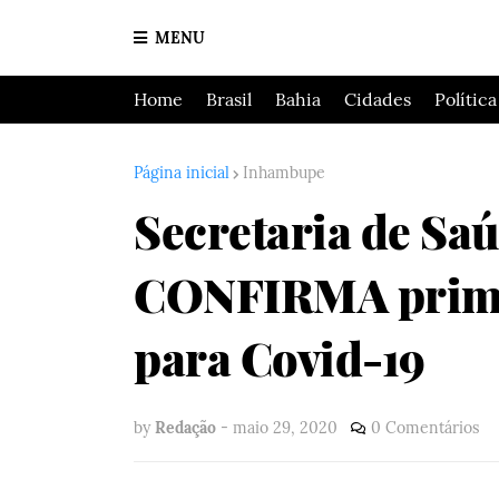
MENU
Home
Brasil
Bahia
Cidades
Política
Página inicial
Inhambupe
Secretaria de Sa
CONFIRMA prime
para Covid-19
by
Redação
-
maio 29, 2020
0 Comentários