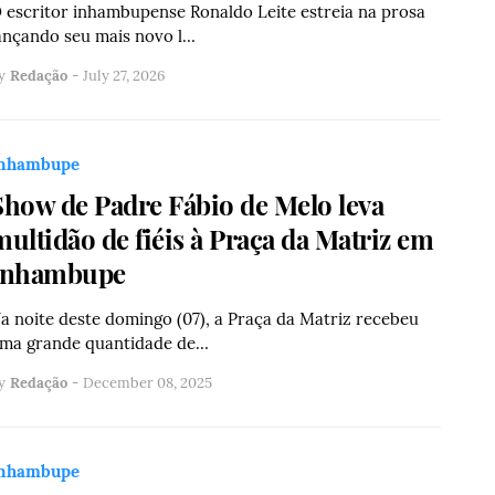
 escritor inhambupense Ronaldo Leite estreia na prosa
ançando seu mais novo l…
y
Redação
-
July 27, 2026
nhambupe
Show de Padre Fábio de Melo leva
multidão de fiéis à Praça da Matriz em
Inhambupe
a noite deste domingo (07), a Praça da Matriz recebeu
ma grande quantidade de…
y
Redação
-
December 08, 2025
nhambupe