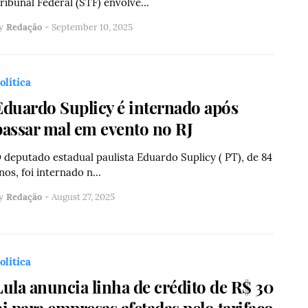
ribunal Federal (STF) envolve…
y
Redação
-
September 10, 2025
olítica
Eduardo Suplicy é internado após
passar mal em evento no RJ
 deputado estadual paulista Eduardo Suplicy ( PT), de 84
nos, foi internado n…
y
Redação
-
August 27, 2025
olítica
Lula anuncia linha de crédito de R$ 30
bi para empresas afetadas pelo tarifaço