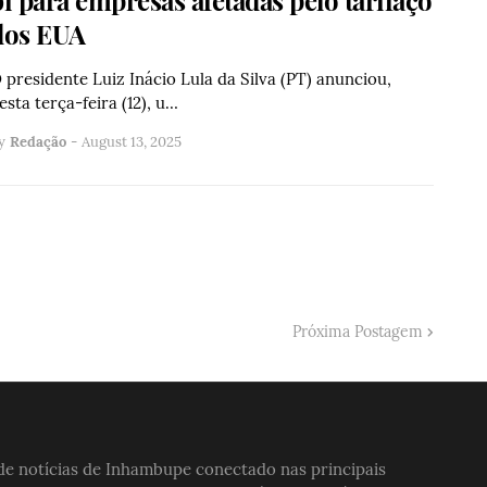
dos EUA
 presidente Luiz Inácio Lula da Silva (PT) anunciou,
esta terça-feira (12), u…
y
Redação
-
August 13, 2025
Próxima Postagem
 de notícias de Inhambupe conectado nas principais