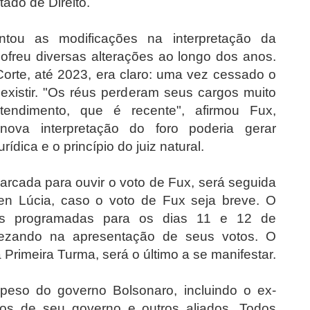
ado de Direito.
ou as modificações na interpretação da
ofreu diversas alterações ao longo dos anos.
orte, até 2023, era claro: uma vez cessado o
e existir. "Os réus perderam seus cargos muito
endimento, que é recente", afirmou Fux,
ova interpretação do foro poderia gerar
dica e o princípio do juiz natural.
marcada para ouvir o voto de Fux, será seguida
en Lúcia, caso o voto de Fux seja breve. O
es programadas para os dias 11 e 12 de
vezando na apresentação de seus votos. O
a Primeira Turma, será o último a se manifestar.
 peso do governo Bolsonaro, incluindo o ex-
tros de seu governo e outros aliados. Todos