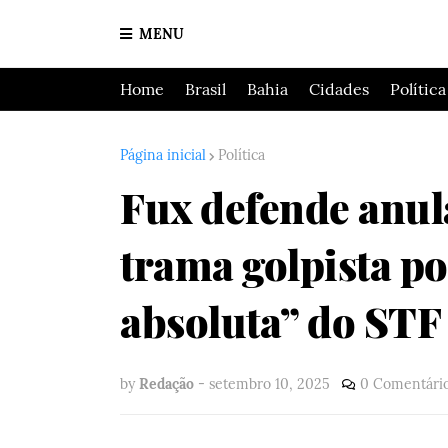
MENU
Home
Brasil
Bahia
Cidades
Política
Página inicial
Política
Fux defende anul
trama golpista p
absoluta” do STF
by
Redação
-
setembro 10, 2025
0 Comentári