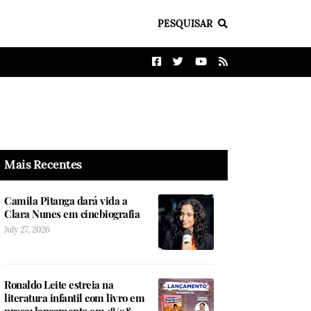
PESQUISAR
Mais Recentes
Camila Pitanga dará vida a
Clara Nunes em cinebiografia
July 27, 2026
Ronaldo Leite estreia na
literatura infantil com livro em