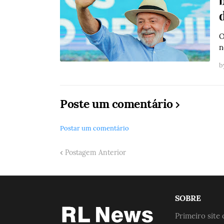
O
n
b
Poste um comentário
Postar um comentário
Postagem Anterior
SOBRE
Primeiro site