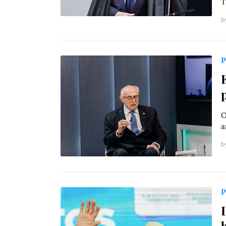
T
b
P
O
a
b
P