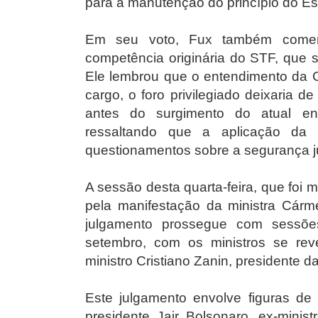
para a manutenção do princípio do Est
Em seu voto, Fux também coment
competência originária do STF, que s
Ele lembrou que o entendimento da C
cargo, o foro privilegiado deixaria d
antes do surgimento do atual ent
ressaltando que a aplicação da n
questionamentos sobre a segurança jurí
A sessão desta quarta-feira, que foi 
pela manifestação da ministra Cárm
julgamento prossegue com sessõ
setembro, com os ministros se re
ministro Cristiano Zanin, presidente d
Este julgamento envolve figuras de
presidente Jair Bolsonaro, ex-minis